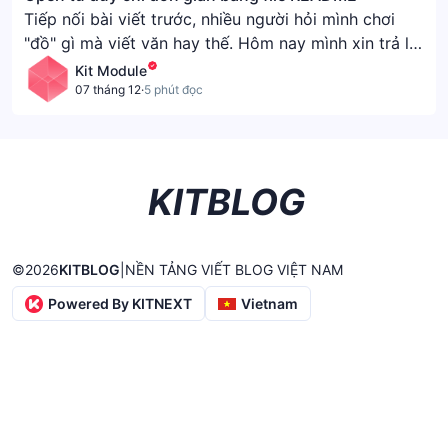
Tiếp nối bài viết trước, nhiều người hỏi mình chơi
"đồ" gì mà viết văn hay thế. Hôm nay mình xin trả lời
thắc mắc của "khán thính giả". Và đây, được sự tài
Kit Module
trợ bằng LLM ( lời treo chọc nên anh em đọc tham
07 tháng 12
·
5 phút đọc
khảo thôi nhé )
KITBLOG
©
2026
KITBLOG
|
NỀN TẢNG VIẾT BLOG VIỆT NAM
Powered By KITNEXT
Vietnam