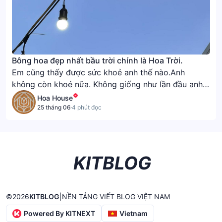
Bông hoa đẹp nhất bầu trời chính là Hoa Trời.
Em cũng thấy được sức khoẻ anh thế nào.Anh
không còn khoẻ nữa. Không giống như lần đầu anh
gặp em. Cũng không giống trước đây. Em đã biết
Hoa House
anh đã tự hành hạ mình như thế nào để có được
25 tháng 06
·
4 phút đọc
ngày hôm nay.
KITBLOG
©
2026
KITBLOG
|
NỀN TẢNG VIẾT BLOG VIỆT NAM
Powered By KITNEXT
Vietnam