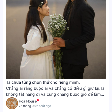
Ta chưa từng chọn thứ cho riêng mình.
Chẳng ai ràng buộc ai và chẳng có điều gì giữ lại.Ta
không tắt nắng đi và cũng chẳng buộc gió để làm
gì.Màu không nằm trên cánh hoa, mà nằm trong đôi
Hoa House
mắt.Hương không nằm ở nhụy mà nằm ở trong lòng.
26 tháng 06
·
2 phút đọc