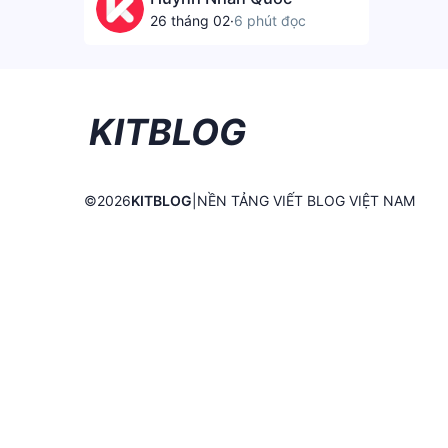
hạnh phúc. Với mỗi người, hạnh
26 tháng 02
·
6 phút đọc
phúc có một định nghĩa riêng—
tiền bạc, danh vọng, hay đôi khi
chỉ đơn giản là tình yêu. Tôi gọi
tình yêu đôi lứa là "đơn giản", bởi
KITBLOG
lẽ, nó không nằm trong tầm kiểm
soát của mình.
©
2026
KITBLOG
|
NỀN TẢNG VIẾT BLOG VIỆT NAM