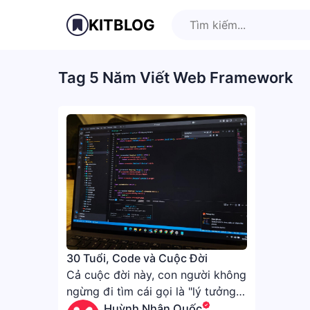
KITBLOG
Tag 5 Năm Viết Web Framework
30 Tuổi, Code và Cuộc Đời
Cả cuộc đời này, con người không
ngừng đi tìm cái gọi là "lý tưởng
sống". Suy cho cùng, đó chính là
Huỳnh Nhân Quốc