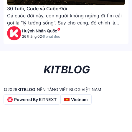
30 Tuổi, Code và Cuộc Đời
Cả cuộc đời này, con người không ngừng đi tìm cái
gọi là "lý tưởng sống". Suy cho cùng, đó chính là
hạnh phúc. Với mỗi người, hạnh phúc có một định
Huỳnh Nhân Quốc
nghĩa riêng—tiền bạc, danh vọng, hay đôi khi chỉ
26 tháng 02
·
6 phút đọc
đơn giản là tình yêu. Tôi gọi tình yêu đôi lứa là "đơn
giản", bởi lẽ, nó không nằm trong tầm kiểm soát của
mình.
KITBLOG
©
2026
KITBLOG
|
NỀN TẢNG VIẾT BLOG VIỆT NAM
Powered By KITNEXT
Vietnam