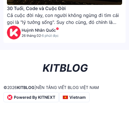
30 Tuổi, Code và Cuộc Đời
Cả cuộc đời này, con người không ngừng đi tìm cái
gọi là "lý tưởng sống". Suy cho cùng, đó chính là
hạnh phúc. Với mỗi người, hạnh phúc có một định
Huỳnh Nhân Quốc
nghĩa riêng—tiền bạc, danh vọng, hay đôi khi chỉ
26 tháng 02
·
6 phút đọc
đơn giản là tình yêu. Tôi gọi tình yêu đôi lứa là "đơn
giản", bởi lẽ, nó không nằm trong tầm kiểm soát của
mình.
KITBLOG
©
2026
KITBLOG
|
NỀN TẢNG VIẾT BLOG VIỆT NAM
Powered By KITNEXT
Vietnam