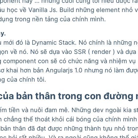
onent hay … nhưng cuối cùng tôi hiểu được rằ
 đầu học về Vanilla Js. Build những element nhỏ
ụng trong nền tảng của chính mình.
ậy.
u mới đó là Dynamic Stack. Nó chính là những 
gọn về nó. Nó sẽ dựa vào SSR ( render ) và dự
ng component con sẽ có chức năng và nhiệm vụ 
ơ khai hơn bản Angularjs 1.0 nhưng nó làm được
ng của chính tôi.
ủa bản thân trong con đường 
m tiền và nuôi đam mê. Những dev ngoài kia st
h chẳng thể thoát khỏi cái bóng của chính mình
 bản thân đã đạt được những thành tựu nhỏ tro
c hỏi rất nhiều. Và ra ngoài cũng không thể giả