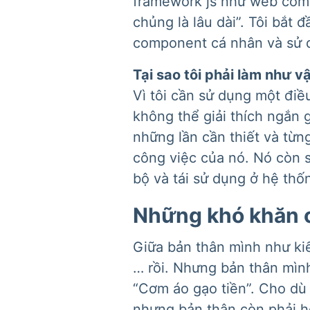
framework js như web comp
chủng là lâu dài”. Tôi bắt
component cá nhân và sử d
Tại sao tôi phải làm như v
Vì tôi cần sử dụng một điề
không thể giải thích ngắn 
những lần cần thiết và từ
công việc của nó. Nó còn s
bộ và tái sử dụng ở hệ thố
Những khó khăn c
Giữa bản thân mình như kiế
… rồi. Nhưng bản thân mìn
“Cơm áo gạo tiền”. Cho dù
nhưng bản thân còn phải họ