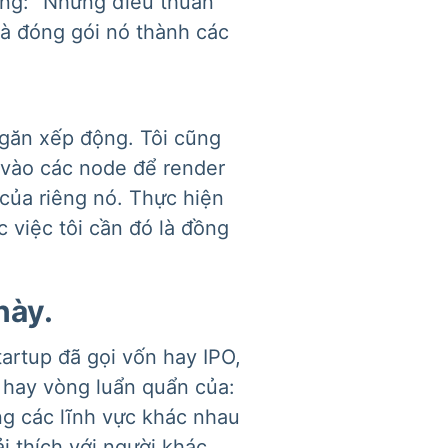
ng: “Những điều thuần
 và đóng gói nó thành các
ngăn xếp động. Tôi cũng
a vào các node để render
của riêng nó. Thực hiện
 việc tôi cần đó là đồng
này.
artup đã gọi vốn hay IPO,
 hay vòng luẩn quẩn của:
ng các lĩnh vực khác nhau
i thích với người khác