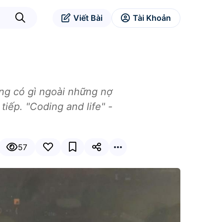
Viết Bài
Tài Khoản
ẳng có gì ngoài những nợ
iếp. "Coding and life" -
57