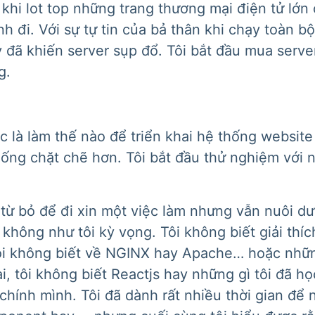
 khi lot top những trang thương mại điện tử lớ
h đi. Với sự tự tin của bả thân khi chạy toàn b
 đã khiến server sụp đổ. Tôi bắt đầu mua serve
g.
ợc là làm thế nào để triển khai hệ thống websit
thống chặt chẽ hơn. Tôi bắt đầu thử nghiệm với
từ bỏ để đi xin một việc làm nhưng vẫn nuôi dư
hông như tôi kỳ vọng. Tôi không biết giải thíc
ôi không biết về NGINX hay Apache… hoặc nhữn
i, tôi không biết Reactjs hay những gì tôi đã h
chính mình. Tôi đã dành rất nhiều thời gian để