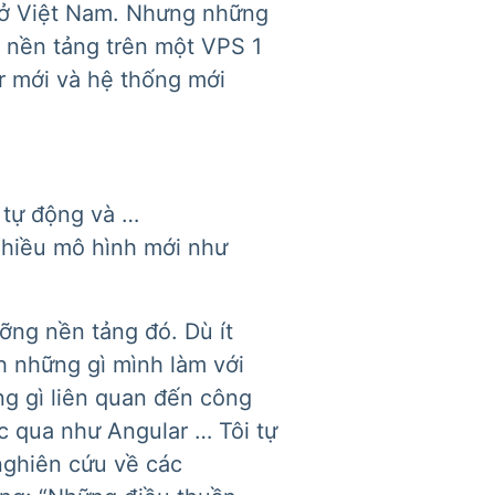
n ở Việt Nam. Nhưng những
ộ nền tảng trên một VPS 1
r mới và hệ thống mới
e tự động và …
 nhiều mô hình mới như
ỡng nền tảng đó. Dù ít
h những gì mình làm với
g gì liên quan đến công
ọc qua như Angular … Tôi tự
 nghiên cứu về các