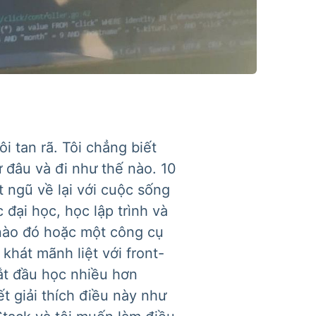
i tan rã. Tôi chẳng biết
ừ đâu và đi như thế nào. 10
t ngũ về lại với cuộc sống
đại học, học lập trình và
 nào đó hoặc một công cụ
hát mãnh liệt với front-
bắt đầu học nhiều hơn
t giải thích điều này như