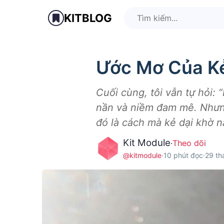
KITBLOG
Ước Mơ Của Kẻ
Cuối cùng, tôi vẫn tự hỏi:
nần và niềm đam mê. Nhưng 
đó là cách mà kẻ dại khờ nà
Kit Module
·
Theo dõi
@kitmodule
·
10 phút đọc
·
29 th