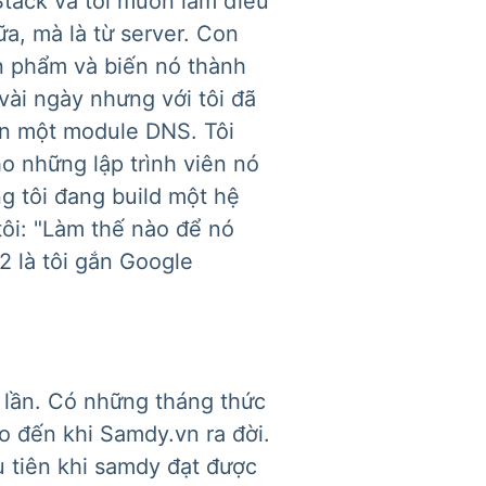
Stack và tôi muốn làm điều
ữa, mà là từ server. Con
ản phẩm và biến nó thành
 vài ngày nhưng với tôi đã
iển một module DNS. Tôi
ho những lập trình viên nó
ng tôi đang build một hệ
tôi: "Làm thế nào để nó
 2 là tôi gắn Google
u lần. Có những tháng thức
o đến khi Samdy.vn ra đời.
 tiên khi samdy đạt được