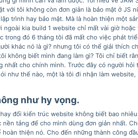
ững gì mình cần và làm được. Tôi hiểu về JAM 
ật với tôi không còn đơn giản là bảo mật ở JS n
 lập trình hay bảo mật. Mà là hoàn thiện một s
 ngoài kia build 1 website chỉ mất vài giờ hoặc
 trong đó 6 tháng tôi đã mất cho việc phát tr
ười khác nó là gì? nhưng tôi có thể giải thích c
tôi không biết mình đang làm gì? Tôi chỉ biết rằ
 nhất cho chính mình. Trước đây có người hỏi 
nói như thế nào, một là tôi đi nhận làm website,
hông như hy vọng.
hay đổi kiến trúc website không biết bao nhiê
rúc nền tảng để cho mình dùng đơn giản nhất. Ch
để hoàn thiện nó. Cho đến những thành công đầu