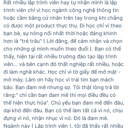
Rất nhiều lập trình viên hay tự nhận mình là lập
trình viên chỉ vì học ngành công nghệ thông tin
hoặc cầm bằng cử nhân trên tay trong khi chẳng
có được một product thực thụ. Đi học chỉ vì theo
bạn bè, sự nông nổi nhất thời hoặc đáng khinh
hơn là "trẻ trâu" ( Lời đắng, để cảm nhận và chọn
cho những gì mình muốn theo đuổi ). Bạn có thể
thấy, hiện tại rất nhiều trường đào tạo lập trình
viên... và bên cạnh đó thất nghiệp rất nhiều, hoặc
đi làm nghề khác. Học chỉ vì tờ giấy để mở mặt -
mở mày. Làm ơn hãy học vì trái tim bạn mách
bảo. Bạn đam mê nhưng sợ. Tôi thật lòng trả lời
rằng:" chỉ cần bạn đam mê thì mọi điều đều có
thể hiện thực hóa". Chủ yếu bạn đam mê đến đâu,
dại khờ đến đâu. Bạn có thể làm tất cả vì nó, chịu
đựng vì nó, nhận nhục vì nó. Đó là đam mê.
Ngành này ( Lập trình viên ), tôi đã thấy rất nhiều