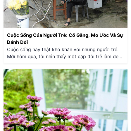
Cuộc Sống Của Người Trẻ: Cố Gắng, Mơ Ước Và Sự
Đánh Đổi
Cuộc sống này thật khó khăn với những người trẻ.
Mới hôm qua, tôi nhìn thấy một cặp đôi trẻ làm dev
(developer - lập trình viên). Họ đã cưới nhau và có
một căn phòng nhỏ. Tiêu đề của câu chuyện này là
“Cùng nhau cố gắng.” Thật sự tôi cảm thấy mình
giống họ, cũng giống như mối quan hệ của tôi và
người yêu (ny). Những khó khăn ngoài kia không chỉ
là của chúng tôi, mà là của rất nhiều người trẻ khác.