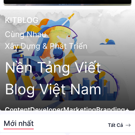
nần và niềm đam mê. Nhưng tôi biết, chỉ cần còn
đam mê, tôi vẫn sẽ bước tiếp. "Coding and life" - đó
KITBLOG
là cách mà kẻ dại khờ này tiếp tục.
Cùng Nhau
Xây Dựng & Phát Triển
Nền Tảng Viết
Blog Việt Nam
Content
Developer
Marketing
Branding
+
Mới nhất
Tất Cả