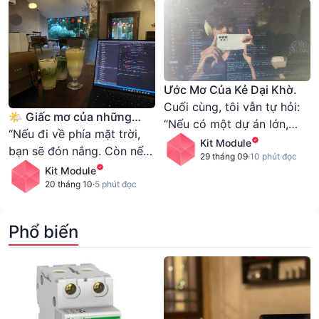
phải, và có thể hữu ích cho
bạn.
Ước Mơ Của Kẻ Dại Khờ.
Cuối cùng, tôi vẫn tự hỏi:
🌤️ Giấc mơ của những
“Nếu có một dự án lớn,
Indie Coder
“Nếu đi về phía mặt trời,
mình sẽ làm gì?”. Tôi chẳng
Kit Module
bạn sẽ đón nắng. Còn nếu
có gì ngoài những nợ nần
29 tháng 09
·
10 phút đọc
đi ngược phía mặt trời,
Kit Module
và niềm đam mê. Nhưng
ánh sáng vẫn sẽ dõi theo.”
20 tháng 10
·
5 phút đọc
tôi biết, chỉ cần còn đam
mê, tôi vẫn sẽ bước tiếp.
"Coding and life" - đó là
Phổ biến
cách mà kẻ dại khờ này
tiếp tục.