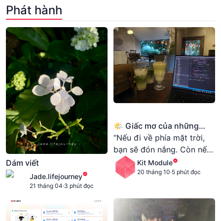
mê, tôi vẫn sẽ bước tiếp.
Phát hành
"Coding and life" - đó là
cách mà kẻ dại khờ này
tiếp tục.
🌤️ Giấc mơ của những
Indie Coder
“Nếu đi về phía mặt trời,
bạn sẽ đón nắng. Còn nếu
đi ngược phía mặt trời,
Dám viết
Kit Module
ánh sáng vẫn sẽ dõi theo.”
20 tháng 10
·
5 phút đọc
Jade.lifejourney
21 tháng 04
·
3 phút đọc