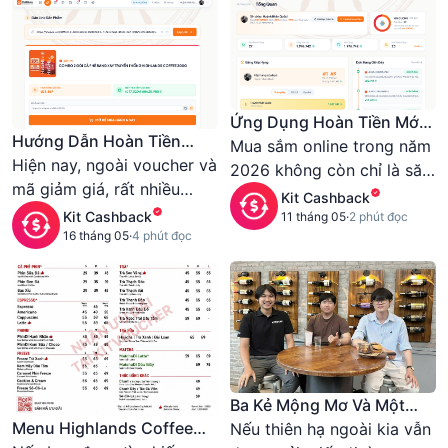
Ứng Dụng Hoàn Tiền Mới
Hướng Dẫn Hoàn Tiền
Nhất 2026
Mua sắm online trong năm
Shopee Qua Caffiliate
Hiện nay, ngoài voucher và
2026 không còn chỉ là săn
mã giảm giá, rất nhiều
sale hay áp mã giảm giá.
Kit Cashback
người còn sử dụng
Kit Cashback
Xu hướng mới đang được
11 tháng 05
·
2 phút đọc
cashback để tiết kiệm
16 tháng 05
·
4 phút đọc
rất nhiều người dùng quan
thêm khi mua sắm trên
tâm chính là hoàn tiền
Shopee. Chỉ cần thêm một
Shopee (cashback) — nơi
vài thao tác đơn giản, bạn
bạn có thể nhận lại một
có thể nhận lại một phần
phần tiền sau khi mua
tiền sau mỗi đơn hàng
hàng thành công.
thành công.
Ba Kẻ Mộng Mơ Và Một
Menu Highlands Coffee
Giấc Mơ Chung
Nếu thiên hạ ngoài kia vẫn