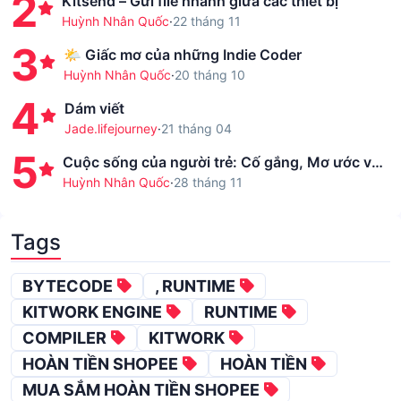
2
Kitsend – Gửi file nhanh giữa các thiết bị
Huỳnh Nhân Quốc
·
22 tháng 11
3
🌤️ Giấc mơ của những Indie Coder
Huỳnh Nhân Quốc
·
20 tháng 10
4
Dám viết
Jade.lifejourney
·
21 tháng 04
5
Cuộc sống của người trẻ: Cố gắng, Mơ ước và
Sự Đánh Đổi
Huỳnh Nhân Quốc
·
28 tháng 11
Tags
BYTECODE
, RUNTIME
KITWORK ENGINE
RUNTIME
COMPILER
KITWORK
HOÀN TIỀN SHOPEE
HOÀN TIỀN
MUA SẮM HOÀN TIỀN SHOPEE