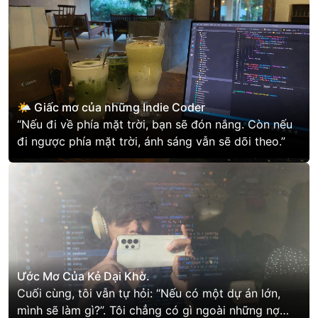
🌤️ Giấc mơ của những Indie Coder
“Nếu đi về phía mặt trời, bạn sẽ đón nắng. Còn nếu
đi ngược phía mặt trời, ánh sáng vẫn sẽ dõi theo.”
Ước Mơ Của Kẻ Dại Khờ.
Cuối cùng, tôi vẫn tự hỏi: “Nếu có một dự án lớn,
mình sẽ làm gì?”. Tôi chẳng có gì ngoài những nợ