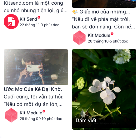
giữa các thiết bị
Kitsend.com là một công
cụ nhỏ nhưng tiện lợi, giúp
🌤️ Giấc mơ của những
bạn gửi file một cách dễ
Indie Coder
“Nếu đi về phía mặt trời,
Kit Send
dàng và bảo mật. Hy vọng
22 tháng 11
·
3 phút đọc
bạn sẽ đón nắng. Còn nếu
nó sẽ giải quyết những bất
đi ngược phía mặt trời,
Kit Module
tiện mà mình từng gặp
ánh sáng vẫn sẽ dõi theo.”
20 tháng 10
·
5 phút đọc
phải, và có thể hữu ích cho
bạn.
Ước Mơ Của Kẻ Dại Khờ.
Cuối cùng, tôi vẫn tự hỏi:
“Nếu có một dự án lớn,
mình sẽ làm gì?”. Tôi chẳng
Kit Module
có gì ngoài những nợ nần
29 tháng 09
·
10 phút đọc
Dám viết
và niềm đam mê. Nhưng
tôi biết, chỉ cần còn đam