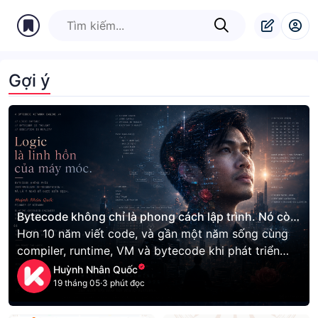
Gợi ý
Bytecode không chỉ là phong cách lập trình. Nó còn
là phong cách sống.
Hơn 10 năm viết code, và gần một năm sống cùng
compiler, runtime, VM và bytecode khi phát triển
KITWORK, tôi dần nhận ra rằng: có những thứ không
Huỳnh Nhân Quốc
thể giải thích bằng ngôn ngữ thông thường.
19 tháng 05
·
3 phút đọc
Bytecode của tôi là một trong số đó.