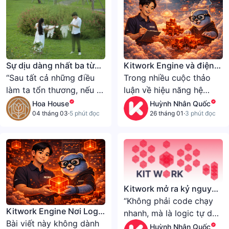
theo cách rất riêng.
mơ vẫn còn đang dang
dở.
Sự dịu dàng nhất ba từng
Kitwork Engine và điện
có
“Sau tất cả những điều
toán năng lượng
Trong nhiều cuộc thảo
làm ta tổn thương, nếu ta
luận về hiệu năng hệ
vẫn còn dịu dàng, đó mới
thống, câu hỏi quen
Hoa House
Huỳnh Nhân Quốc
là mạnh mẽ thật sự.”
thuộc thường xoay
04 tháng 03
·
5 phút đọc
26 tháng 01
·
3 phút đọc
quanh ngôn ngữ: C++
hay Rust có nhanh hơn
không? Tuy nhiên, đó
không phải là vấn đề cốt
lõi mà Kitwork Engine
theo đuổi
Kitwork mở ra kỷ nguyên
lập trình động
“Không phải code chạy
Kitwork Engine Nơi Logic
nhanh, mà là logic tự do,
Được Sống Như Một
Bài viết này không dành
di chuyển, và cập nhật
Huỳnh Nhân Quốc