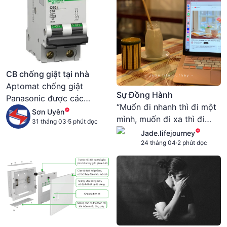
CB chống giật tại nhà
Aptomat chống giật
Sự Đồng Hành
Panasonic được các
“Muốn đi nhanh thì đi một
chuyên gia đánh giá có độ
Sơn Uyên
mình, muốn đi xa thì đi
chính xác cao, độ nhạy và
31 tháng 03
·
5 phút đọc
cùng nhau”. Nhưng! Đi
Jade.lifejourney
khả năng ngắt mạch cực
cùng ai mới là quan trọng?
24 tháng 04
·
2 phút đọc
nhanh. Nhờ khả năng ngắt
mạch nhanh nên quyết
định đến độ an toàn của
sản phẩm khi xảy ra sự cố
như: chập điện, cháy nổ,
quá tải,