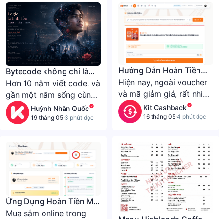
Hướng Dẫn Hoàn Tiền
Bytecode không chỉ là
Shopee Qua Caffiliate
Hiện nay, ngoài voucher
phong cách lập trình. Nó
Hơn 10 năm viết code, và
và mã giảm giá, rất nhiều
còn là phong cách sống.
gần một năm sống cùng
người còn sử dụng
compiler, runtime, VM và
Kit Cashback
Huỳnh Nhân Quốc
cashback để tiết kiệm
16 tháng 05
·
4 phút đọc
bytecode khi phát triển
19 tháng 05
·
3 phút đọc
thêm khi mua sắm trên
KITWORK, tôi dần nhận ra
Shopee. Chỉ cần thêm
rằng: có những thứ
một vài thao tác đơn
không thể giải thích bằng
giản, bạn có thể nhận lại
ngôn ngữ thông thường.
một phần tiền sau mỗi
Bytecode của tôi là một
đơn hàng thành công.
trong số đó.
Ứng Dụng Hoàn Tiền Mới
Nhất 2026
Mua sắm online trong