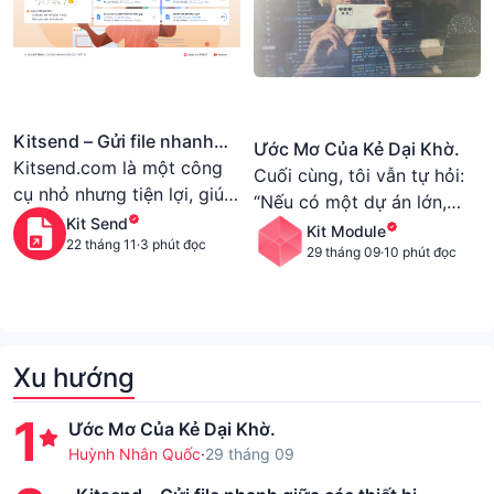
Kitsend – Gửi file nhanh
Ước Mơ Của Kẻ Dại Khờ.
giữa các thiết bị
Kitsend.com là một công
Cuối cùng, tôi vẫn tự hỏi:
cụ nhỏ nhưng tiện lợi, giúp
“Nếu có một dự án lớn,
bạn gửi file một cách dễ
Kit Send
mình sẽ làm gì?”. Tôi chẳng
Kit Module
dàng và bảo mật. Hy vọng
22 tháng 11
·
3 phút đọc
có gì ngoài những nợ nần
29 tháng 09
·
10 phút đọc
nó sẽ giải quyết những bất
và niềm đam mê. Nhưng
tiện mà mình từng gặp
tôi biết, chỉ cần còn đam
phải, và có thể hữu ích cho
mê, tôi vẫn sẽ bước tiếp.
bạn.
"Coding and life" - đó là
Xu hướng
cách mà kẻ dại khờ này
tiếp tục.
1
Ước Mơ Của Kẻ Dại Khờ.
Huỳnh Nhân Quốc
·
29 tháng 09