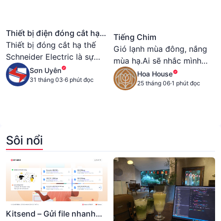
Thiết bị điện đóng cắt hạ
Tiếng Chim
thế Schneider Electric
Thiết bị đóng cắt hạ thế
Gió lạnh mùa đông, nắng
Schneider Electric là sự
mùa hạ.Ai sẽ nhắc mình
lựa chọn hoàn hảo khi
Sơn Uyên
phải ăn cơm.Mùi hương
Hoa House
thiết lập hệ thống điện
31 tháng 03
·
6 phút đọc
bếp cũ mang hơi ấm.Như
25 tháng 06
·
1 phút đọc
trong các công trình
chuyện đã qua nói mấy lời.
thương mại, công nghiệp
và dân dụng.
Sôi nổi
Kitsend – Gửi file nhanh